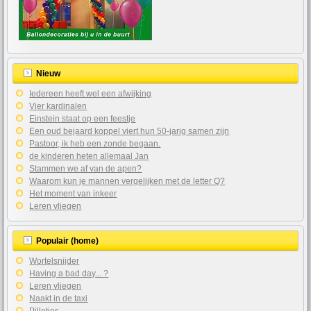
Nieuw
Iedereen heeft wel een afwijking
Vier kardinalen
Einstein staat op een feestje
Een oud bejaard koppel viert hun 50-jarig samen zijn
Pastoor, ik heb een zonde begaan.
de kinderen heten allemaal Jan
Stammen we af van de apen?
Waarom kun je mannen vergelijken met de letter Q?
Het moment van inkeer
Leren vliegen
Populair (home)
Wortelsnijder
Having a bad day... ?
Leren vliegen
Naakt in de taxi