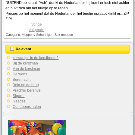
DUIZEND op straat. "Ach", denkt de Nederlander, hij komt er toch niet achter
en bukt zich om het briefje op te rapen.
Precies op het moment dat de Nederlander het briefje opraapt klinkt er... ZIP
ZIP!
Vorige
Volgende
Categorie:
Moppen
/
Schunnige-, Sex moppen
Relevant
4 kwartjes in de kerstboom?
Bij de kerstman
Van de kerstman
De wens
Berenjacht
Belg op de brug
Prachtig berenvel
Sigaret
Raadsel
Condooms halen