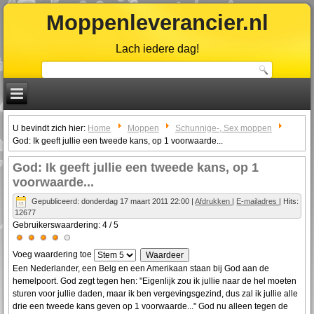
Moppenleverancier.nl
Lach iedere dag!
U bevindt zich hier:
Home
Moppen
Schunnige-, Sex moppen
God: Ik geeft jullie een tweede kans, op 1 voorwaarde...
God: Ik geeft jullie een tweede kans, op 1
voorwaarde...
Gepubliceerd: donderdag 17 maart 2011 22:00
|
Afdrukken
|
E-mailadres
| Hits:
12677
Gebruikerswaardering:
4
/
5
Voeg waardering toe
Een Nederlander, een Belg en een Amerikaan staan bij God aan de
hemelpoort. God zegt tegen hen: "Eigenlijk zou ik jullie naar de hel moeten
sturen voor jullie daden, maar ik ben vergevingsgezind, dus zal ik jullie alle
drie een tweede kans geven op 1 voorwaarde..." God nu alleen tegen de