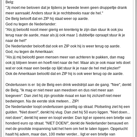
Belg:
"Jij moet me beloven dat je tijdens je tweede leven geen druppeltje drank
meer aanraakt. Anders stuur ik je rechtstreeks naar de hel."
De Belg belooft dat en ZIP hij staat weer op aarde.
God nu tegen de Nederlander:
"Als jij beloofd nooit meer gierig en krenterig te zijn dan stuur ik ook jou
terug naar de aarde, maar als jij ook maar 1 dubbeltje opraapt stuur ik je
naar de hel!"
De Nederlander belooft dat ook en ZIP ook hij is weer terug op aarde.
God, nu tegen de Amerikaan:
"Als jij mij beloofd geen mensen meer van achteren te pakken, dan mag
ook jij blijven leven en hoeft niet naar de hel. Maar als je ook maar iets doet
wat er ook maar een beetje op lijkt stuur ik je naar de hel met plezier!"
Ook de Amerikaan beloofd dat en ZIP hij is ook weer terug op de aarde.
Ondertussen is er bij de Belg een drink wedstrijd aan de gang. "Nee", denkt
de Belg, "ik mag er niet meer aan meedoen en dus niet meer aan
toegeven". Dan ziet hij zijn grootste rivaal en kan hij zichzelf niet meer
bedwingen. Na de eerste slok meteen... ZIP!
De Nederlander loopt ondertussen gezellig op straat. Plotseling ziet hij een
gulden. "Niet doen!", denkt hij vlug. Dan ziet hij 50 euro liggen. "Niet doen...
niet doen", denkt hij weer en loopt verder. Dan ligt er opeens een briefje van
honderd euro op straat. "NIET DOEN!", denkt de Nederlander benauwd en
met de grootste inspanning lukt het hem om het te laten liggen. Opgelucht
haalt hij adem, maar dan, 100 meter verder... ligt er een briefje van