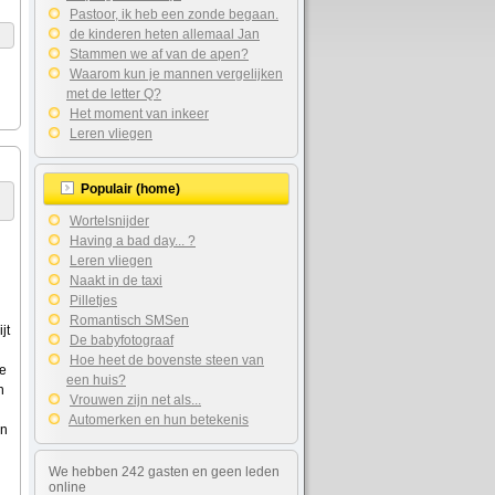
Pastoor, ik heb een zonde begaan.
de kinderen heten allemaal Jan
Stammen we af van de apen?
Waarom kun je mannen vergelijken
met de letter Q?
Het moment van inkeer
Leren vliegen
Populair (home)
Wortelsnijder
Having a bad day... ?
Leren vliegen
Naakt in de taxi
Pilletjes
Romantisch SMSen
jt
De babyfotograaf
Hoe heet de bovenste steen van
te
een huis?
n
Vrouwen zijn net als...
Automerken en hun betekenis
en
n
We hebben 242 gasten en geen leden
online