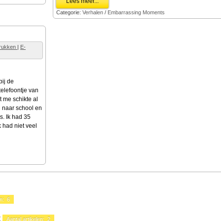
Lees meer...
Categorie:
Verhalen
/
Embarrassing Moments
rukken
|
E-
bij de
elefoontje van
t me schikte al
en naar school en
s. Ik had 35
k had niet veel
en: 6
t
Aantal artikelen: 2