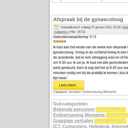
Afspraak bij de gynaecoloog
Gepubliceerd: vrijdag 07 januari 2011 23:00
|
Afd
mailadres
| Hits: 16711
Gebruikerswaardering:
5
/
5
Ik had aan het einde van de week een afspraak 
gynaecoloog. Vroeg in de ochtend kreeg ik een t
de assistente, dat er een afzegging was en of he
om 9.30 uur. Ik zei ja. Ik had net alle gezinsled
werk gestuurd, toen ik zag dat het al 8.45 uur wa
minuten nodig om bij de praktijk te komen, dus i
tijd meer.
Lees meer...
Categorie:
Verhalen
/
Embarrassing Moments
Subcategorieën
Bekende personen
Aantal artikelen: 1
Embarrassing Moments
Aantal artikel
Grappige verhalen
Aantal artikelen: 31
ICT, Computers, Helpdesk, Interne