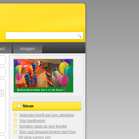
act
Inloggen
Nieuw
Iedereen heeft wel een afwijking
Vier kardinalen
Einstein staat op een feestje
Een oud bejaard koppel viert hun
50-jarig samen zijn