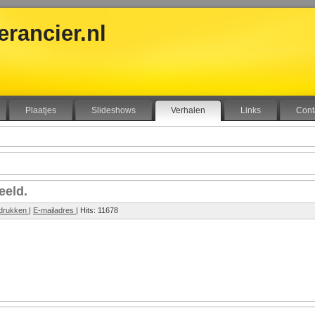
rancier.nl
Plaatjes
Slideshows
Verhalen
Links
Cont
eeld.
drukken
|
E-mailadres
| Hits: 11678