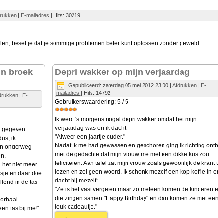
drukken
|
E-mailadres
| Hits: 30219
ballen, besef je dat je sommige problemen beter kunt oplossen zonder geweld.
jn broek
Depri wakker op mijn verjaardag
Gepubliceerd: zaterdag 05 mei 2012 23:00
|
Afdrukken
|
E-
mailadres
| Hits: 14792
drukken
|
E-
Gebruikerswaardering:
5
/
5
Ik werd 's morgens nogal depri wakker omdat het mijn
verjaardag was en ik dacht:
en gegeven
"Alweer een jaartje ouder."
us, ik
Nadat ik me had gewassen en geschoren ging ik richting ontbi
en onderweg
met de gedachte dat mijn vrouw me met een dikke kus zou
en.
feliciteren. Aan tafel zat mijn vrouw zoals gewoonlijk de krant 
 het niet meer.
lezen en zei geen woord. Ik schonk mezelf een kop koffie in e
tasje en daar doe
dacht bij mezelf:
llend in de tas
"Ze is het vast vergeten maar zo meteen komen de kinderen 
die zingen samen "Happy Birthday" en dan komen ze met ee
verhaal.
leuk cadeautje."
en tas bij me!"