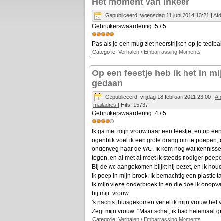
Het moment van inkeer
Gepubliceerd: woensdag 11 juni 2014 13:21
|
Af
Gebruikerswaardering:
5
/
5
Pas als je een mug ziet neerstrijken op je teel
Categorie:
Verhalen
/
Embarrassing Moments
Op een feestje heb ik het in mi
gedaan
Gepubliceerd: vrijdag 18 februari 2011 23:00
|
Af
mailadres
| Hits: 15737
Gebruikerswaardering:
4
/
5
Ik ga met mijn vrouw naar een feestje, en op e
ogenblik voel ik een grote drang om te poepen, d
onderweg naar de WC. Ik kom nog wat kenniss
tegen, en al met al moet ik steeds nodiger poep
Bij de wc aangekomen blijkt hij bezet, en ik houd
Ik poep in mijn broek. Ik bemachtig een plastic 
ik mijn vieze onderbroek in en die doe ik onopva
bij mijn vrouw.
's nachts thuisgekomen vertel ik mijn vrouw het 
Zegt mijn vrouw: "Maar schat, ik had helemaal ge
Categorie:
Verhalen
/
Embarrassing Moments