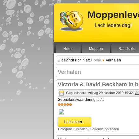
Moppenleve
Lach iedere dag!
Home
Moppen
Raadsels
U bevindt zich hier:
Home
Verhalen
Verhalen
Victoria & David Beckham in b
Gepubliceerd: vrijdag 29 oktober 2010 19:32
|
Af
Gebruikerswaardering:
5
/
5
Lees meer...
Categorie:
Verhalen
/
Bekende personen