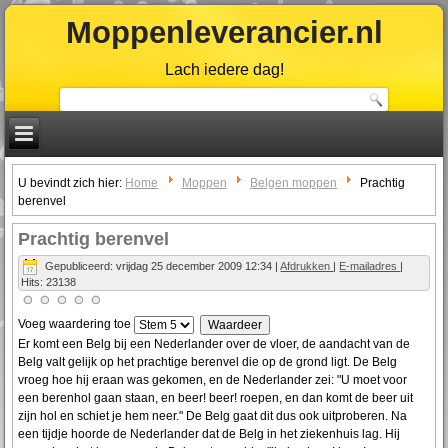
Moppenleverancier.nl
Lach iedere dag!
U bevindt zich hier:
Home
Moppen
Belgen moppen
Prachtig
berenvel
Prachtig berenvel
Gepubliceerd: vrijdag 25 december 2009 12:34
|
Afdrukken
|
E-mailadres
|
Hits: 23138
Voeg waardering toe
Er komt een Belg bij een Nederlander over de vloer, de aandacht van de
Belg valt gelijk op het prachtige berenvel die op de grond ligt. De Belg
vroeg hoe hij eraan was gekomen, en de Nederlander zei: "U moet voor
een berenhol gaan staan, en beer! beer! roepen, en dan komt de beer uit
zijn hol en schiet je hem neer." De Belg gaat dit dus ook uitproberen. Na
een tijdje hoorde de Nederlander dat de Belg in het ziekenhuis lag. Hij