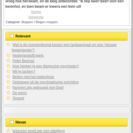
vroeg hoe het kwam, en de Belg antwoordde: "ik riep beer! beer! voor een
berenhol, en toen kwam er ineens een trein uit!
Vorige
Volgende
Categorie:
Moppen
/
Belgen moppen
Relevant
Wat is de overeenkomst tussen een lantaarnpaal en een 'nieuwe
Nederlander'?
Nederlands/Engels
Peter Beense
Hoe herken je een Belgische psychiater?
Wil je lachen?
Bellen met het ziekenhuis
Ontslagen uit de psychiatrische inrichting
Nonnen zijn getrouwd met God!
De wens
Sigaret
Nieuw
Iedereen heeft wel een afwijking