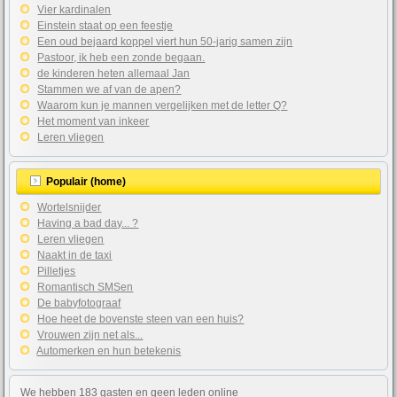
Vier kardinalen
Einstein staat op een feestje
Een oud bejaard koppel viert hun 50-jarig samen zijn
Pastoor, ik heb een zonde begaan.
de kinderen heten allemaal Jan
Stammen we af van de apen?
Waarom kun je mannen vergelijken met de letter Q?
Het moment van inkeer
Leren vliegen
Populair (home)
Wortelsnijder
Having a bad day... ?
Leren vliegen
Naakt in de taxi
Pilletjes
Romantisch SMSen
De babyfotograaf
Hoe heet de bovenste steen van een huis?
Vrouwen zijn net als...
Automerken en hun betekenis
We hebben 183 gasten en geen leden online