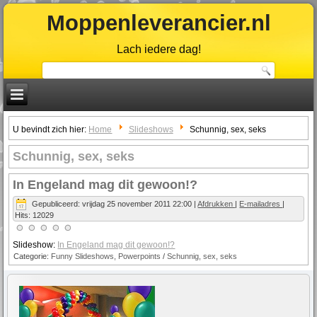
Moppenleverancier.nl
Lach iedere dag!
U bevindt zich hier:
Home
Slideshows
Schunnig, sex, seks
Schunnig, sex, seks
In Engeland mag dit gewoon!?
Gepubliceerd: vrijdag 25 november 2011 22:00
|
Afdrukken
|
E-mailadres
|
Hits: 12029
Slideshow:
In Engeland mag dit gewoon!?
Categorie:
Funny Slideshows, Powerpoints
/
Schunnig, sex, seks