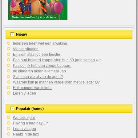
Nieuw
Iedereen heeft wel een afwijking
Vier kardinalen
Einstein staat op een feestje
Een oud bejaard koppel viert hun 50-jarig samen zijn
Pastoor, ik heb een zonde begaan.
de kinderen heten allemaal Jan
Stammen we af van de apen?
Waarom kun je mannen vergelijken met de letter Q?
Het moment van inkeer
Leren vliegen
Populair (home)
Wortelsnijder
Having a bad day... ?
Leren vliegen
Naakt in de taxi