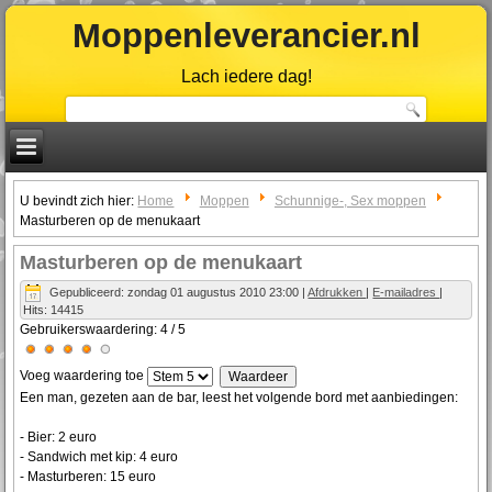
Moppenleverancier.nl
Lach iedere dag!
U bevindt zich hier:
Home
Moppen
Schunnige-, Sex moppen
Masturberen op de menukaart
Masturberen op de menukaart
Gepubliceerd: zondag 01 augustus 2010 23:00
|
Afdrukken
|
E-mailadres
|
Hits: 14415
Gebruikerswaardering:
4
/
5
Voeg waardering toe
Een man, gezeten aan de bar, leest het volgende bord met aanbiedingen:
- Bier: 2 euro
- Sandwich met kip: 4 euro
- Masturberen: 15 euro