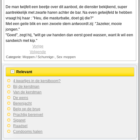
De man twijfelt een beetje over dit aanbod, de dienster bekijkend, super
aantrekkelijk met zwarte haren achter de bar. Na even getwijfeld te hebben
vraagt hij haar : "Heu, die masturbatie, doet gij die?"
Met een geile blik en een zwoele stem antwoordt zij: "Jazeker, mooie
jongen."
"Goed", zegt hij, "wilt ge uw handen dan eerst goed wassen, want ik wil een
sandwich met kip."
Vorige
Volgende
Categorie:
Moppen
/
Schunnige-, Sex moppen
Relevant
4 kwartjes in de kerstboom?
Bij de kerstman
Van de kerstman
De wens
Berenjacht
Belg op de brug
Prachtig berenvel
Sigaret
Raadsel
Condooms halen