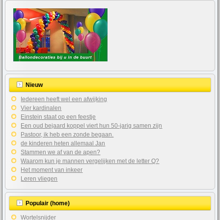
Nieuw
Iedereen heeft wel een afwijking
Vier kardinalen
Einstein staat op een feestje
Een oud bejaard koppel viert hun 50-jarig samen zijn
Pastoor, ik heb een zonde begaan.
de kinderen heten allemaal Jan
Stammen we af van de apen?
Waarom kun je mannen vergelijken met de letter Q?
Het moment van inkeer
Leren vliegen
Populair (home)
Wortelsnijder